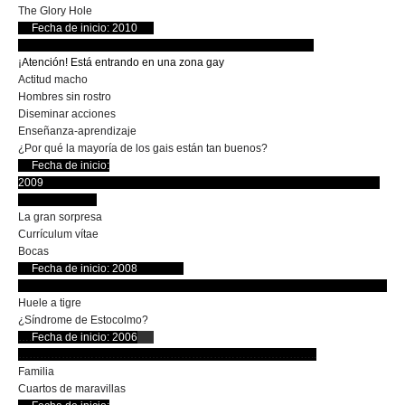
The Glory Hole
….
Fecha de inicio: 2010
…..
……………………………………………………………………….
¡Atención! Está entrando en una zona gay
Actitud macho
Hombres sin rostro
Diseminar acciones
Enseñanza-aprendizaje
¿Por qué la mayoría de los gais están tan buenos?
.
…
Fecha de inicio:
2009
……
……………………………………………………………………………
………………….
La gran sorpresa
Currículum vítae
Bocas
….
Fecha de inicio: 2008
………….
…………………………………………………………………………………………
Huele a tigre
¿Síndrome de Estocolmo?
….
Fecha de inicio: 2006
…
..
………………………………………………………………………..
Familia
Cuartos de maravillas