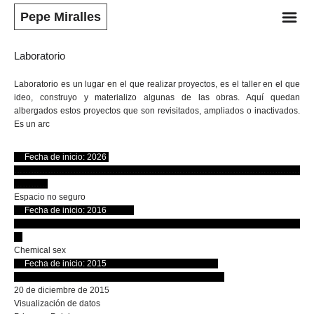
m
Pepe Miralles
Laboratorio
Laboratorio
es un lugar en el que realizar proyectos, es el taller en el que
ideo, construyo y materializo algunas de las obras. Aquí quedan
albergados estos proyectos que son revisitados, ampliados o inactivados.
Es un arc
hivo de ideas.
….
Fecha de inicio: 2026
.
…………………………………………………………………………………………
…………
Espacio no seguro
.
…
Fecha de inicio: 2016
……….
…………………………………………………………………………………………
…
Chemical sex
….
Fecha de inicio: 2015
………………………………….
…………………………………………………………………
20 de diciembre de 2015
Visualización de datos