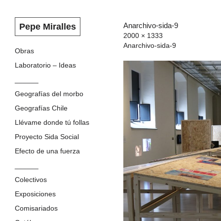
Anarchivo-sida-9
Pepe Miralles
2000 × 1333
Anarchivo-sida-9
Skip
Obras
to
Laboratorio – Ideas
content
______
Geografías del morbo
Geografías Chile
Llévame donde tú follas
Proyecto Sida Social
Efecto de una fuerza
______
Colectivos
Exposiciones
Comisariados