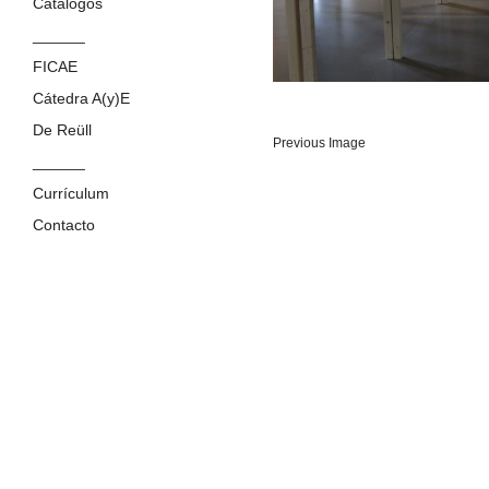
Catálogos
______
FICAE
Cátedra A(y)E
De Reüll
Previous Image
______
Currículum
Contacto