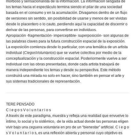
morboso y sensacionalista de la información. La información sesgada de
los temas hacia el espectáculo termina siendo el pilar de una sociedad
basada en el consumo y en la acumulación. Divagamos dentro de un flujo
de versiones sin sentido, sin posibilidad de usarse y menos de ser vividas
desde lo placentero o lo cauto, perdiendo aquí la capacidad de discernir o
derivar de las personas, para convertirse en individuos.
Apropiación -fragmentación- imperceptible- superposición- son algunas de
las palabras claves para la futura construcción espacial de la exposición.
La exposición comienza desde lo particular, con una temática de un artista
individual (
CiegosVoluntarios
) que se vuelve colectiva por medio de la
conceptualización y la construcción espacial. Posteriormente vuelve a ser
individual con las obras presentadas, donde cada artista trabajará de
manera independiente los temas y desde su perspectiva. Este método
construirá una mirada no solo en hacer, sino también en pensar el arte y
sus sistemas tradicionales de representación.
TERE PENSADO
C i e g o s V o l u n t a r i o s
A través de este paradigma, muestra y refleja una realidad que envuelve lo
íntimo, lo social y lo sistémico, de la vida actual donde las personas eligen
vivir bajo una
ceguera voluntaria
en pro de un “bienestar” artificial. C i e g o
s V o l u n t a r i o s, es una reflexión abierta y personal cuyo objetivo es