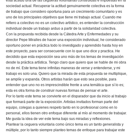
esta actitud una de las cegueras voluntarias construidas e impuestas en la
sociedad actual. Recuperar la actitud genuinamente colectiva es la forma
de trabajo que considero oportuna para un crecimiento comunitario y es
uno de los principales objetivos que tiene mi trabajo actual. Cuando me
refiero a colectivo no es un colectivo artístico, es entender la construcción
individual desde un trabajo arduo a partir de la solidaridad colectiva.
Con la propuesta recibida desde la Cátedra Arte y Enfermedades y su
director Pepe Miralles de hacer una exposición individual, he considerado
oportuno poner en práctica todo lo investigado y aprendido hasta hoy en
este proyecto, para ser consecuente con lo que uno dice y practica. He
decidido que esta exposición sea uno más de los temas de investigación
desde la práctica artística. Tengo claro que quiero que se hable de mi obra
no de mí. Este tema tiene infinitas maneras de verse y entenderse, y mi
trabajo es solo una. Quiero que la mirada de esta propuesta se multiplique,
se amplíe y expanda. Otros artistas harán que esto sea posible, para
entender que uno no es imprescindible frente a una temática que sí lo es;
esta es otra forma de construir nuevas formas de pensar el arte.
Por lo tanto este tema se convierte en el disparador que da inicio al trabajo
que formará parte de la exposición. Artistas invitados forman parte del
equipo, colegas a quienes respeto tanto en lo profesional como en lo
personal, ellos tienen otro enfoque diferente al mío al momento de trabajar.
Me gusta la idea de ver este tema bajo sus miradas y reflexiones.
Plantear la ceguera voluntaria como único tema es un tanto generalista y
múltiple, por lo tanto siempre planteo temas de enfoque para trabajar este