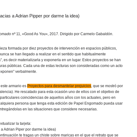
acias a Adrian Pipper por darme la idea)
gomado
nº 11, «Good As You», 2017. Dirigido por Carmelo Gabaldón.
ieza formada por diez proyectos de intervención en espacios públicos,
unca se han llegado a realizar en el sentido que habitualmente
, es decir materializarla y exponerla en un lugar. Estos proyectos se han
uras públicas. Cada una de estas lecturas son consideradas como un acto
“exponen” verbalmente.
 este armario es
Proyectos para desmantelar prejuicios
, que se mostró por
lencia). He rescatado para esta ocasión uno de ellos con el objetivo de
 particulares coincidencias de aquellos años con los actuales, pero en
ualquiera persona que tenga esta edición de Papel Engomado pueda usar
entregándolas en las situaciones que considere necesarias.
tualizar la tarjeta:
 a Adrian Piper por darme la idea)
tinuación te tragas un chiste sobre maricas en el que el retrato que se