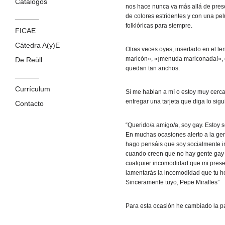
Catálogos
nos hace nunca va más allá de pres
______
de colores estridentes y con una pe
folklóricas para siempre.
FICAE
Cátedra A(y)E
Otras veces oyes, insertado en el le
maricón», «¡menuda mariconada!», o 
De Reüll
quedan tan anchos.
______
Currículum
Si me hablan a mí o estoy muy cerc
entregar una tarjeta que diga lo sigui
Contacto
“Querido/a amigo/a, soy gay. Estoy 
En muchas ocasiones alerto a la gen
hago pensáis que soy socialmente i
cuando creen que no hay gente gay p
cualquier incomodidad que mi prese
lamentarás la incomodidad que tu h
Sinceramente tuyo, Pepe Miralles”
Para esta ocasión he cambiado la p