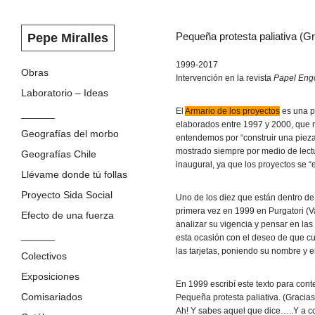
Pequeña protesta paliativa (Gr
Pepe Miralles
1999-2017
Skip
Obras
Intervención en la revista
Papel En
to
Laboratorio – Ideas
content
El
Armario de los proyectos
es una p
______
elaborados entre 1997 y 2000, que n
Geografías del morbo
entendemos por “construir una pieza”
mostrado siempre por medio de lect
Geografías Chile
inaugural, ya que los proyectos se 
Llévame donde tú follas
Proyecto Sida Social
Uno de los diez que están dentro de
primera vez en 1999 en Purgatori (Va
Efecto de una fuerza
analizar su vigencia y pensar en las
______
esta ocasión con el deseo de que c
las tarjetas, poniendo su nombre y 
Colectivos
Exposiciones
En 1999 escribí este texto para contex
Comisariados
Pequeña protesta paliativa. (Gracias
Ah! Y sabes aquel que dice…..Y a con