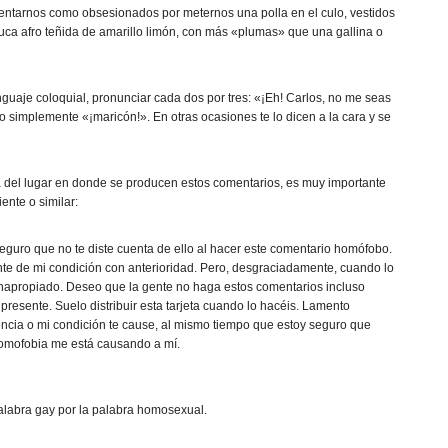
entarnos como obsesionados por meternos una polla en el culo, vestidos
luca afro teñida de amarillo limón, con más «plumas» que una gallina o
nguaje coloquial, pronunciar cada dos por tres: «¡Eh! Carlos, no me seas
simplemente «¡maricón!». En otras ocasiones te lo dicen a la cara y se
a del lugar en donde se producen estos comentarios, es muy importante
ente o similar:
seguro que no te diste cuenta de ello al hacer este comentario homófobo.
te de mi condición con anterioridad. Pero, desgraciadamente, cuando lo
napropiado. Deseo que la gente no haga estos comentarios incluso
resente. Suelo distribuir esta tarjeta cuando lo hacéis. Lamento
ncia o mi condición te cause, al mismo tiempo que estoy seguro que
omofobia me está causando a mí.
alabra gay por la palabra homosexual.