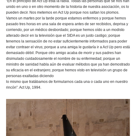
“En el principio de Act Up está la rabia. Todas las personas que se nos han
unido en uno o en otro momento de la historia de nuestra asociación, os lo
pueden decir. Nos metemos en Act Up porque nos saltan los plomos.
Vamos un martes por la tarde porque estamos enfermos y porque hemos
pasado tres horas en una sala de espera antes de ser recibidos, deprisa y
corriendo, por un médico desbordado; porque hemos oído a un modisto
alterado decir en la televisión que el SIDA es un justo castigo; porque
tenemos la sensación de no estar suficientemente informados para poder
evitar contraer el virus; porque a una amiga le gustaría ir a Act Up pero está
demasiado débil. Porque otro amigo acaba de morir y sus padres han
disimulado cuidadosamente el nombre de su enfermedad; porque un
ministro de sanidad habla aún de evaluar métodos que ya han demostrado
su eficacia en el extranjero; porque hemos visto en televisión un grupo de
personas exaltadas diciendo
lo mismo que tratábamos de formularnos cada una o cada uno en nuestro
rincón”. Act Up, 1994.