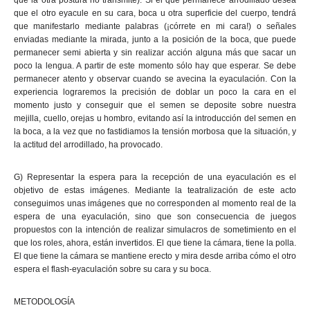
que la otra postura no transmite). Si el que permanece arrodillado desea
que el otro eyacule en su cara, boca u otra superficie del cuerpo, tendrá
que manifestarlo mediante palabras (¡córrete en mi cara!) o señales
enviadas mediante la mirada, junto a la posición de la boca, que puede
permanecer semi abierta y sin realizar acción alguna más que sacar un
poco la lengua. A partir de este momento sólo hay que esperar. Se debe
permanecer atento y observar cuando se avecina la eyaculación. Con la
experiencia lograremos la precisión de doblar un poco la cara en el
momento justo y conseguir que el semen se deposite sobre nuestra
mejilla, cuello, orejas u hombro, evitando así la introducción del semen en
la boca, a la vez que no fastidiamos la tensión morbosa que la situación, y
la actitud del arrodillado, ha provocado.
G) Representar la espera para la recepción de una eyaculación es el
objetivo de estas imágenes. Mediante la teatralización de este acto
conseguimos unas imágenes que no corresponden al momento real de la
espera de una eyaculación, sino que son consecuencia de juegos
propuestos con la intención de realizar simulacros de sometimiento en el
que los roles, ahora, están invertidos. El que tiene la cámara, tiene la polla.
El que tiene la cámara se mantiene erecto y mira desde arriba cómo el otro
espera el flash-eyaculación sobre su cara y su boca.
METODOLOGÍA