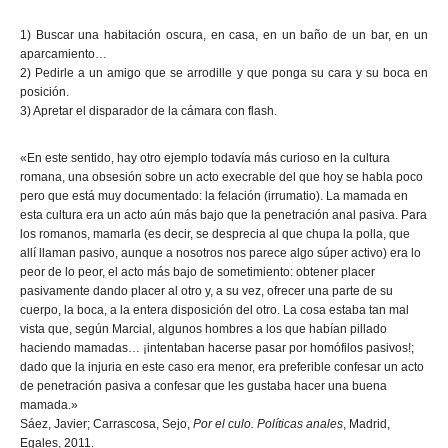
1) Buscar una habitación oscura, en casa, en un baño de un bar, en un
aparcamiento…
2) Pedirle a un amigo que se arrodille y que ponga su cara y su boca en
posición.
3) Apretar el disparador de la cámara con flash.
«En este sentido, hay otro ejemplo todavía más curioso en la cultura
romana, una obsesión sobre un acto execrable del que hoy se habla poco
pero que está muy documentado: la felación (irrumatio). La mamada en
esta cultura era un acto aún más bajo que la penetración anal pasiva. Para
los romanos, mamarla (es decir, se desprecia al que chupa la polla, que
allí llaman pasivo, aunque a nosotros nos parece algo súper activo) era lo
peor de lo peor, el acto más bajo de sometimiento: obtener placer
pasivamente dando placer al otro y, a su vez, ofrecer una parte de su
cuerpo, la boca, a la entera disposición del otro. La cosa estaba tan mal
vista que, según Marcial, algunos hombres a los que habían pillado
haciendo mamadas… ¡intentaban hacerse pasar por homófilos pasivos!;
dado que la injuria en este caso era menor, era preferible confesar un acto
de penetración pasiva a confesar que les gustaba hacer una buena
mamada.»
Sáez, Javier; Carrascosa, Sejo,
Por el culo. Políticas anales
, Madrid,
Egales, 2011.